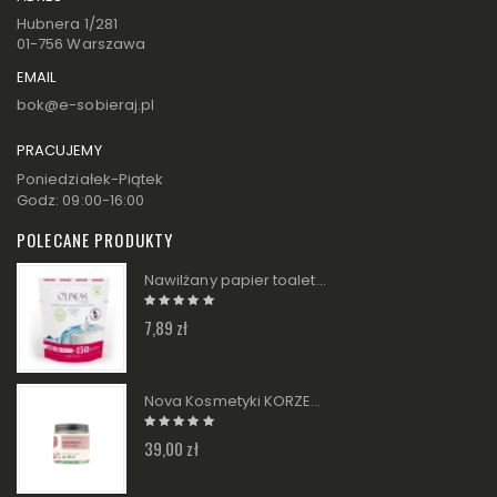
Hubnera 1/281
01-756 Warszawa
EMAIL
bok@e-sobieraj.pl
PRACUJEMY
Poniedziałek-Piątek
Godz: 09:00-16:00
POLECANE PRODUKTY
Nawilżany papier toaletowy w rolce - zapas O'Linear
7,89 zł
Nova Kosmetyki KORZENNY GRZANIEC Świeca sojowa zapachowa 120ml
39,00 zł