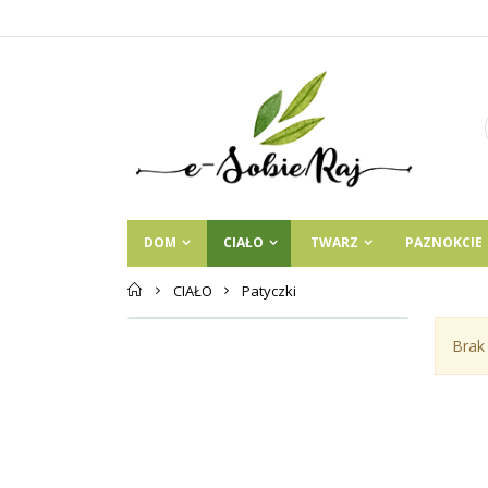
DOM
CIAŁO
TWARZ
PAZNOKCIE
Strona
CIAŁO
Patyczki
główna
Brak 