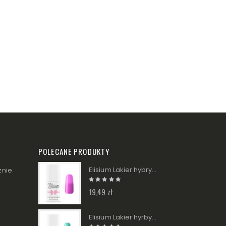
POLECANE PRODUKTY
Elisium Lakier hybrydowy - 087 Purple Rain 9g
nie.
19,49 zł
Elisium Lakier hyrbydowy - 015 Green Blue 9g