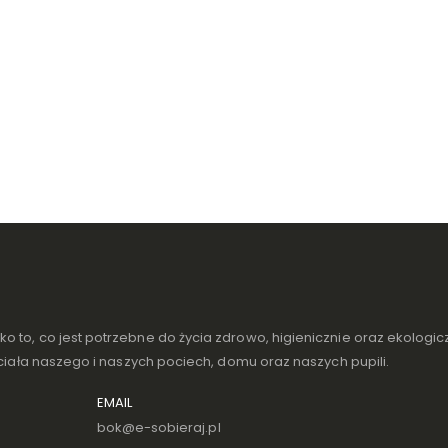
 to, co jest potrzebne do życia zdrowo, higienicznie oraz ekologicz
 ciała naszego i naszych pociech, domu oraz naszych pupili.
EMAIL
bok@e-sobieraj.pl