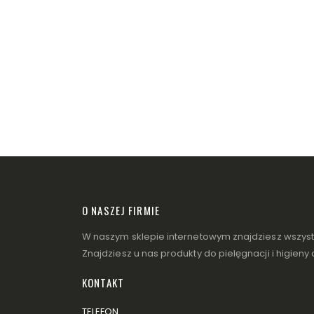
O NASZEJ FIRMIE
W naszym sklepie internetowym znajdziesz wszystko
Znajdziesz u nas produkty do pielęgnacji i higieny
KONTAKT
TELEFON