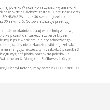
ej polerki. W razie konieczności wytnij skórki
eli paznokcie są słabsze zastosuj Care Base Coat)
LED 48W/24W przez 30 sekund. Jeżeli to
 30 sekund. 5. Gotową stylizację przetrzyj
tnie, ale dokładnie zmatuj wierzchnią warstwę
ytkę paznokcia i zabezpiecz palce klipsem.
Zdejmij klips z wacikiem, a płaty schodzącego
zegu, aby nie uszkodzić płytki. 4. Jeżeli lakier
ru na siłę, gdyż możesz tym uszkodzić paznokieć!
zabiegu wygładź płytkę paznokcia polerką lub
 Watermelon & Mango lub Safflower, który je
exyl Phenyl Ketone, may contain (±) CI 77891, CI