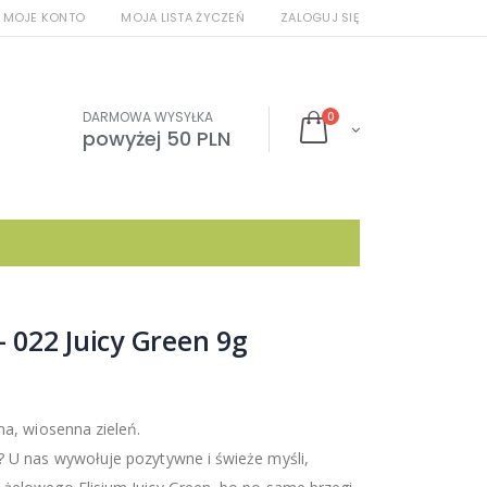
MOJE KONTO
MOJA LISTA ŻYCZEŃ
ZALOGUJ SIĘ
DARMOWA WYSYŁKA
0
powyżej 50 PLN
- 022 Juicy Green 9g
na, wiosenna zieleń.
? U nas wywołuje pozytywne i świeże myśli,