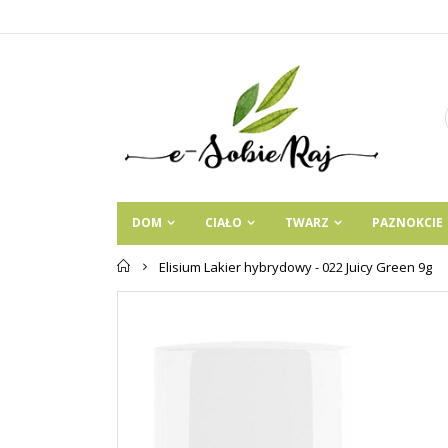
DOM
CIAŁO
TWARZ
PAZNOKCIE
Strona
Elisium Lakier hybrydowy - 022 Juicy Green 9g
główna