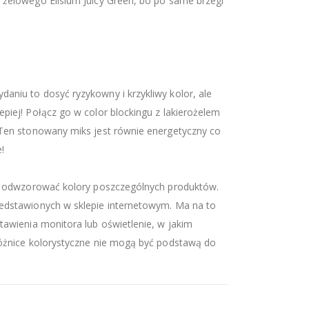
 żelowego Elisium Juicy Green, bo po same brzegi
aniu to dosyć ryzykowny i krzykliwy kolor, ale
piej! Połącz go w color blockingu z lakierożelem
 Ten stonowany miks jest równie energetyczny co
!
iej odwzorować kolory poszczególnych produktów.
zedstawionych w sklepie internetowym. Ma na to
tawienia monitora lub oświetlenie, w jakim
różnice kolorystyczne nie mogą być podstawą do