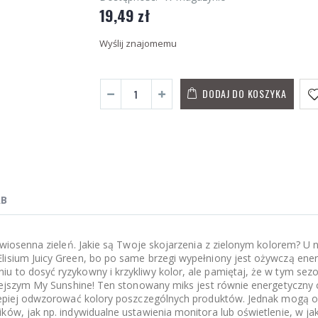
19,49 zł
Wyślij znajomemu
DODAJ DO KOSZYKA
AB
, wiosenna zieleń. Jakie są Twoje skojarzenia z zielonym kolorem? U
lisium Juicy Green, bo po same brzegi wypełniony jest ożywczą ener
 to dosyć ryzykowny i krzykliwy kolor, ale pamiętaj, że w tym sezo
plejszym My Sunshine! Ten stonowany miks jest równie energetyczny 
jlepiej odwzorować kolory poszczególnych produktów. Jednak mogą o
ków, jak np. indywidualne ustawienia monitora lub oświetlenie, w ja