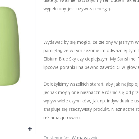
dlatego właśnie nazwałyśmy ten odcień lakieru
wypełniony jest ożywczą energią.
Wydawać by się mogło, że zielony w jasnym wyd
pamiętaj, że w tym sezonie im odważniej tym le
Elisium Blue Sky czy cieplejszym My Sunshine!
lipcowe poranki i na pewno zawróci Ci w głowie
Dołożyliśmy wszelkich starań, aby jak najlep
Jednak mogą one nieznacznie różnić się od pr
wpływ wiele czynników, jak np. indywidualne us
znajduje się rzeczywisty produkt. Nieznaczne 
reklamacji towaru.
Dostępność:
W magazynie