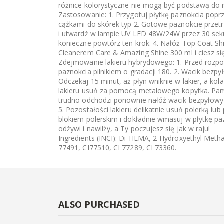
różnice kolorystyczne nie mogą być podstawą do r
Zastosowanie: 1. Przygotuj płytkę paznokcia popr
cążkami do skórek typ 2. Gotowe paznokcie przetr
i utwardź w lampie UV LED 48W/24W przez 30 sek
konieczne powtórz ten krok. 4. Nałóż Top Coat Sh
Cleanerem Care & Amazing Shine 300 ml i ciesz s
Zdejmowanie lakieru hybrydowego: 1. Przed rozpoc
paznokcia pilnikiem o gradacji 180. 2. Wacik be
Odczekaj 15 minut, aż płyn wniknie w lakier, a kol
lakieru usuń za pomocą metalowego kopytka. Pamięt
trudno odchodzi ponownie nałóż wacik bezpyłowy z
5. Pozostałości lakieru delikatnie usuń polerką lu
blokiem polerskim i dokładnie wmasuj w płytkę pa
odżywi i nawilży, a Ty poczujesz się jak w raju!
Ingredients (INCI): Di-HEMA, 2-Hydroxyethyl Meth
77491, CI77510, CI 77289, CI 73360.
ALSO PURCHASED