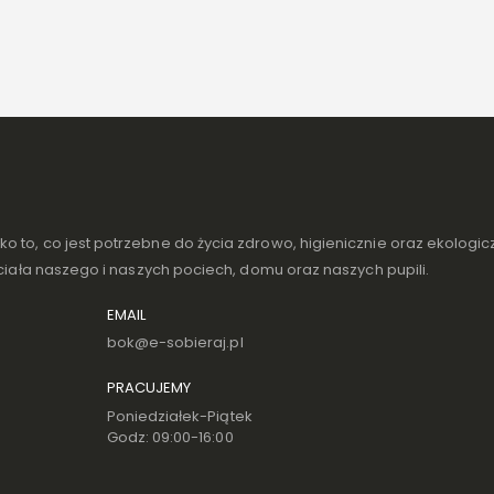
 to, co jest potrzebne do życia zdrowo, higienicznie oraz ekologicz
 ciała naszego i naszych pociech, domu oraz naszych pupili.
EMAIL
bok@e-sobieraj.pl
PRACUJEMY
Poniedziałek-Piątek
Godz: 09:00-16:00