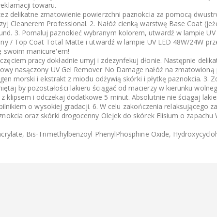
eklamacji towaru.
zez delikatne zmatowienie powierzchni paznokcia za pomocą dwustronn
zyj Cleanerem Professional. 2. Nałóż cienką warstwę Base Coat (jeż
und. 3. Pomaluj paznokieć wybranym kolorem, utwardź w lampie UV 
iny / Top Coat Total Matte i utwardź w lampie UV LED 48W/24W przez
ię swoim manicure'em!
zęciem pracy dokładnie umyj i zdezynfekuj dłonie. Następnie delika
zpyłowy nasączony UV Gel Remover No Damage nałóż na zmatowioną pł
agen morski i ekstrakt z miodu odżywią skórki i płytkę paznokcia. 3. 
aj by pozostałości lakieru ściągać od macierzy w kierunku wolnego br
 klipsem i odczekaj dodatkowe 5 minut. Absolutnie nie ściągaj lakie
b pilnikiem o wysokiej gradacji. 6. W celu zakończenia relaksującego 
znokcia oraz skórki drogocenny Olejek do skórek Elisium o zapachu
acrylate, Bis-Trimethylbenzoyl PhenylPhosphine Oxide, Hydroxycycloh