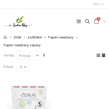
LINKS
0
Strona
DOM
ŁAZIENKA
Papier nawilżany
główna
Papier nawilżany zapasy
Sort By:
Pokaż: