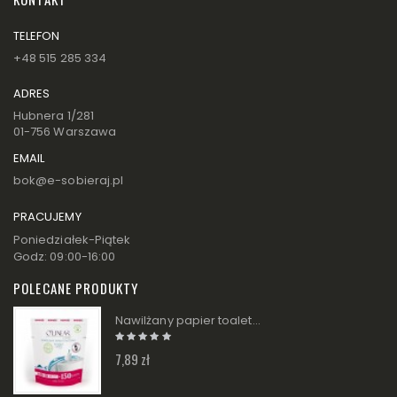
TELEFON
+48 515 285 334
ADRES
Hubnera 1/281
01-756 Warszawa
EMAIL
bok@e-sobieraj.pl
PRACUJEMY
Poniedziałek-Piątek
Godz: 09:00-16:00
POLECANE PRODUKTY
Nawilżany papier toaletowy w rolce - zapas O'Linear
7,89 zł