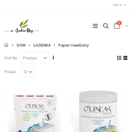
LINKS
0
Strona
DOM
ŁAZIENKA
Papier nawilżany
główna
Sort By:
Pokaż: