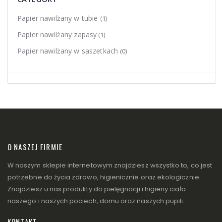
Papier nawilżany w tubie
(1)
Papier nawilżany zapasy
(1)
Papier nawilżany w saszetkach
(0)
O NASZEJ FIRMIE
W naszym sklepie internetowym znajdziesz wszystko to, co jest
potrzebne do życia zdrowo, higienicznie oraz ekologicznie.
Znajdziesz u nas produkty do pielęgnacji i higieny ciała
naszego i naszych pociech, domu oraz naszych pupili.
KONTAKT